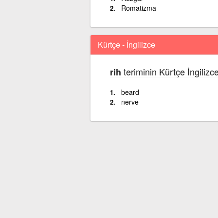
Romatizma
Kürtçe - İngilizce
teriminin Kürtçe İngilizc
rih
beard
nerve