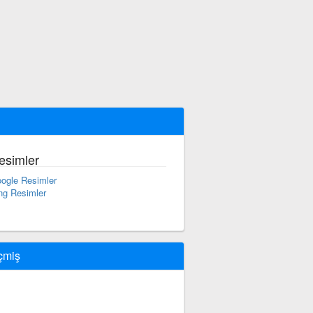
esimler
ogle Resimler
ng Resimler
çmiş