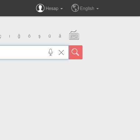
Hesap
English
ç
ı
ğ
ö
ş
ü
â