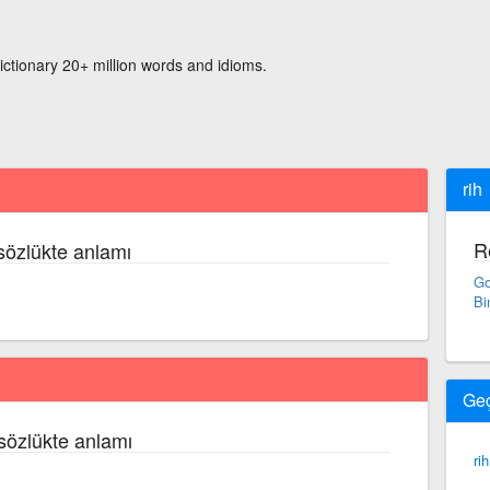
ictionary 20+ million words and idioms.
rih
R
sözlükte anlamı
Go
Bi
Ge
sözlükte anlamı
rih