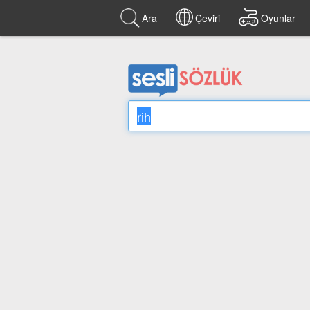
Ara
Çeviri
Oyunlar