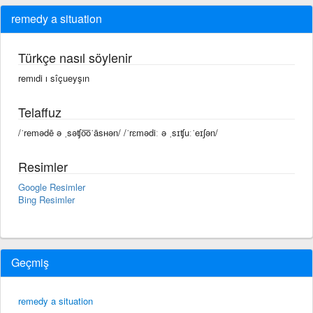
remedy a situation
Türkçe nasıl söylenir
remıdi ı sîçueyşın
Telaffuz
/ˈremədē ə ˌsəʧo͞oˈāsʜən/ /ˈrɛmədiː ə ˌsɪʧuːˈeɪʃən/
Resimler
Google Resimler
Bing Resimler
Geçmiş
remedy a situation