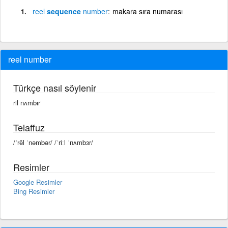
reel
sequence
number
makara sıra numarası
reel number
Türkçe nasıl söylenir
ril nʌmbır
Telaffuz
/ˈrēl ˈnəmbər/ /ˈriːl ˈnʌmbɜr/
Resimler
Google Resimler
Bing Resimler