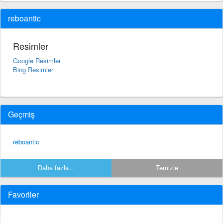
reboantic
Resimler
Google Resimler
Bing Resimler
Geçmiş
reboantic
Daha fazla...
Temizle
Favoriler