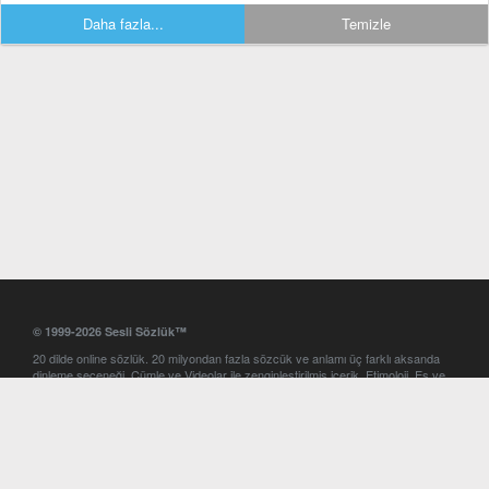
Daha fazla...
Temizle
© 1999-2026 Sesli Sözlük™
20 dilde online sözlük. 20 milyondan fazla sözcük ve anlamı üç farklı aksanda
dinleme seçeneği. Cümle ve Videolar ile zenginleştirilmiş içerik. Etimoloji, Eş ve
Zıt anlamlar, kelime okunuşları ve günün kelimesi. Yazım Türkçeleştirici ile hatalı
Türkçe metinleri düzeltme. iOS, Android ve Windows mobil platformlarda online
ve offline sözlük programları. Sesli Sözlük garantisinde Profesyonel çeviri
hizmetleri. İngilizce kelime haznenizi arttıracak kelime oyunları. Ayarlar
bölümünü kullarak çevirisini görmek istediğiniz sözlükleri seçme ve aynı
zamanda sözlüklerin gösterim sırasını ayarlama imkanı. Kelimelerin