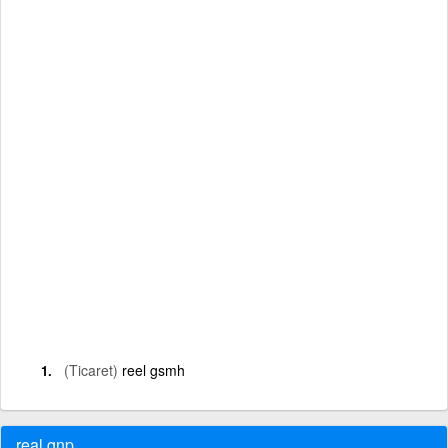
(Ticaret)
reel gsmh
real gnp