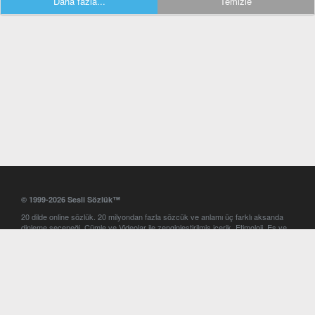
Daha fazla...
Temizle
© 1999-2026 Sesli Sözlük™
20 dilde online sözlük. 20 milyondan fazla sözcük ve anlamı üç farklı aksanda
dinleme seçeneği. Cümle ve Videolar ile zenginleştirilmiş içerik. Etimoloji, Eş ve
Zıt anlamlar, kelime okunuşları ve günün kelimesi. Yazım Türkçeleştirici ile hatalı
Türkçe metinleri düzeltme. iOS, Android ve Windows mobil platformlarda online
ve offline sözlük programları. Sesli Sözlük garantisinde Profesyonel çeviri
hizmetleri. İngilizce kelime haznenizi arttıracak kelime oyunları. Ayarlar
bölümünü kullarak çevirisini görmek istediğiniz sözlükleri seçme ve aynı
zamanda sözlüklerin gösterim sırasını ayarlama imkanı. Kelimelerin
seslendirilişini otomatik dinlemek için ayarlardan isteğiniz aksanı seçebilirsiniz.