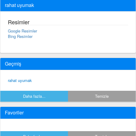
rahat uyumak
Resimler
Google Resimler
Bing Resimler
Geçmiş
rahat uyumak
Daha fazla...
Temizle
Favoriler