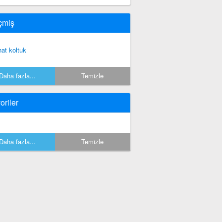
çmiş
hat koltuk
Daha fazla...
Temizle
oriler
Daha fazla...
Temizle