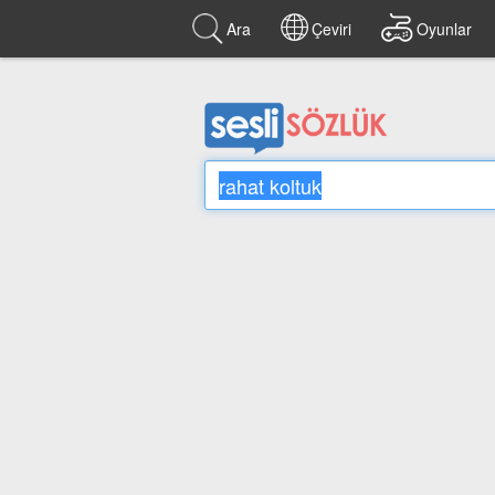
Ara
Çeviri
Oyunlar