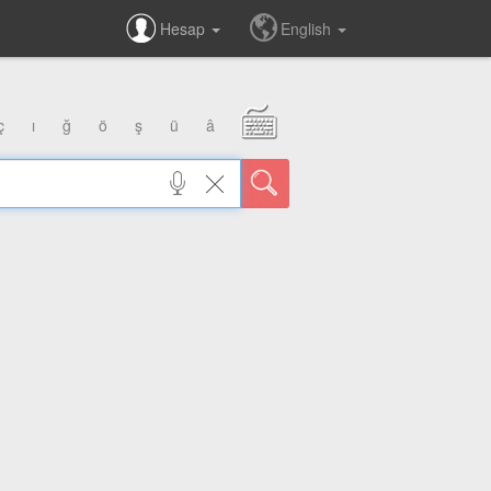
Hesap
English
ç
ı
ğ
ö
ş
ü
â