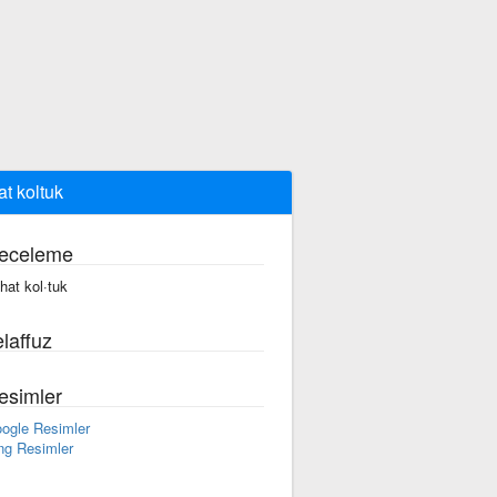
at koltuk
eceleme
·hat kol·tuk
laffuz
esimler
ogle Resimler
ng Resimler