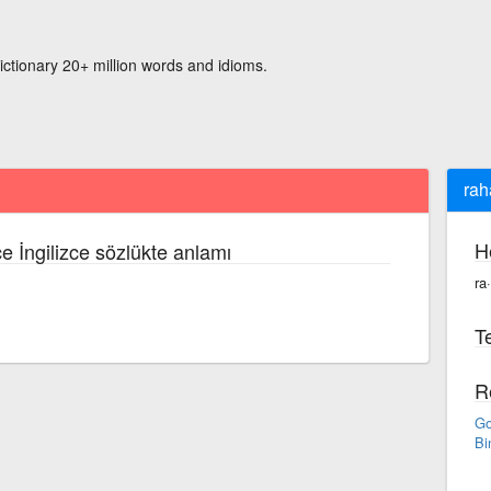
ictionary 20+ million words and idioms.
rah
H
e İngilizce sözlükte anlamı
ra
Te
R
Go
Bi