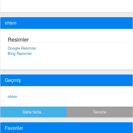
rıhtım
Resimler
Google Resimler
Bing Resimler
Geçmiş
rıhtım
Daha fazla...
Temizle
Favoriler