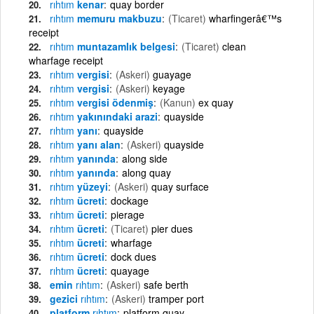
rıhtım
kenar
quay border
rıhtım
memuru makbuzu
(Ticaret)
wharfingerâ€™s
receipt
rıhtım
muntazamlık belgesi
(Ticaret)
clean
wharfage receipt
rıhtım
vergisi
(Askeri)
guayage
rıhtım
vergisi
(Askeri)
keyage
rıhtım
vergisi ödenmiş
(Kanun)
ex quay
rıhtım
yakınındaki arazi
quayside
rıhtım
yanı
quayside
rıhtım
yanı alan
(Askeri)
quayside
rıhtım
yanında
along side
rıhtım
yanında
along quay
rıhtım
yüzeyi
(Askeri)
quay surface
rıhtım
ücreti
dockage
rıhtım
ücreti
pierage
rıhtım
ücreti
(Ticaret)
pier dues
rıhtım
ücreti
wharfage
rıhtım
ücreti
dock dues
rıhtım
ücreti
quayage
emin
rıhtım
(Askeri)
safe berth
gezici
rıhtım
(Askeri)
tramper port
platform
rıhtım
platform quay