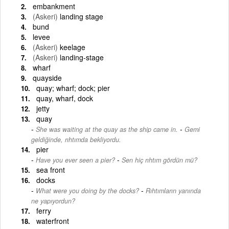
embankment
(Askeri)
landing stage
bund
levee
(Askeri)
keelage
(Askeri)
landing-stage
wharf
quayside
quay; wharf; dock; pier
quay, wharf, dock
jetty
quay
-
She was waiting at the quay as the ship came in.
Gemi
geldiğinde, rıhtımda bekliyordu.
pier
-
Have you ever seen a pier?
Sen hiç rıhtım gördün mü?
sea front
docks
-
What were you doing by the docks?
Rıhtımların yanında
ne yapıyordun?
ferry
waterfront