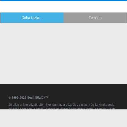
Daha fazla...
Temizle
© 1999-2026 Sesli Sözlük™
20 dilde online sözlük. 20 milyondan fazla sözcük ve anlamı üç farklı aksanda
dinleme seçeneği. Cümle ve Videolar ile zenginleştirilmiş içerik. Etimoloji, Eş ve
Zıt anlamlar, kelime okunuşları ve günün kelimesi. Yazım Türkçeleştirici ile hatalı
Türkçe metinleri düzeltme. iOS, Android ve Windows mobil platformlarda online
ve offline sözlük programları. Sesli Sözlük garantisinde Profesyonel çeviri
hizmetleri. İngilizce kelime haznenizi arttıracak kelime oyunları. Ayarlar