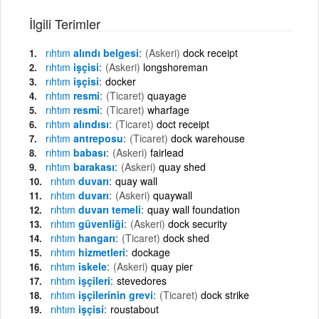
İlgili Terimler
rıhtım
alındı belgesi
(Askeri)
dock receipt
rıhtım
işçisi
(Askeri)
longshoreman
rıhtım
işçisi
docker
rıhtım
resmi
(Ticaret)
quayage
rıhtım
resmi
(Ticaret)
wharfage
rıhtım
alındısı
(Ticaret)
doct receipt
rıhtım
antreposu
(Ticaret)
dock warehouse
rıhtım
babası
(Askeri)
fairlead
rıhtım
barakası
(Askeri)
quay shed
rıhtım
duvarı
quay wall
rıhtım
duvarı
(Askeri)
quaywall
rıhtım
duvarı temeli
quay wall foundation
rıhtım
güvenliği
(Askeri)
dock security
rıhtım
hangarı
(Ticaret)
dock shed
rıhtım
hizmetleri
dockage
rıhtım
iskele
(Askeri)
quay pier
rıhtım
işçileri
stevedores
rıhtım
işçilerinin grevi
(Ticaret)
dock strike
rıhtım
işçisi
roustabout