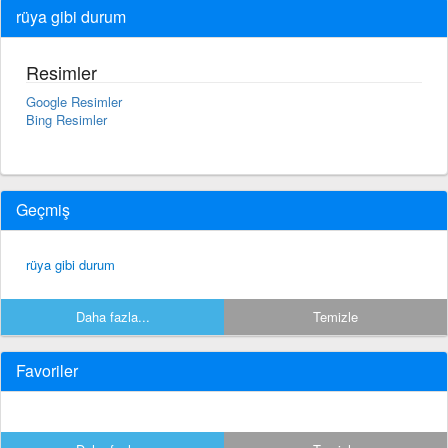
rüya gibi durum
Resimler
Google Resimler
Bing Resimler
Geçmiş
rüya gibi durum
Daha fazla...
Temizle
Favoriler