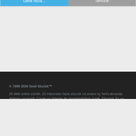
Daha fazla...
Temizle
© 1999-2026 Sesli Sözlük™
20 dilde online sözlük. 20 milyondan fazla sözcük ve anlamı üç farklı aksanda
dinleme seçeneği. Cümle ve Videolar ile zenginleştirilmiş içerik. Etimoloji, Eş ve
Zıt anlamlar, kelime okunuşları ve günün kelimesi. Yazım Türkçeleştirici ile hatalı
Türkçe metinleri düzeltme. iOS, Android ve Windows mobil platformlarda online
ve offline sözlük programları. Sesli Sözlük garantisinde Profesyonel çeviri
hizmetleri. İngilizce kelime haznenizi arttıracak kelime oyunları. Ayarlar
bölümünü kullarak çevirisini görmek istediğiniz sözlükleri seçme ve aynı
zamanda sözlüklerin gösterim sırasını ayarlama imkanı. Kelimelerin
seslendirilişini otomatik dinlemek için ayarlardan isteğiniz aksanı seçebilirsiniz.