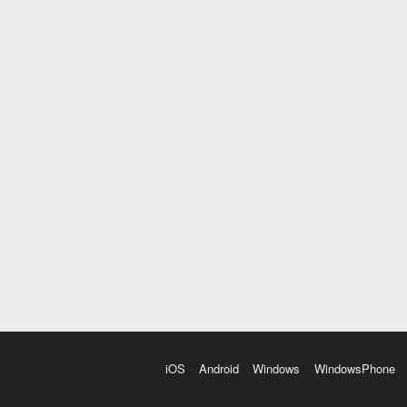
iOS
Android
Windows
WindowsPhone