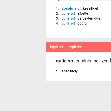
absolutely!
kesinlikle!
quite
so
!
elbette
quite
so
!
gerçekten öyle
quite
so
!
doğru
İngilizce - İngilizce
teriminin İngilizce 
quite so
absolutely!