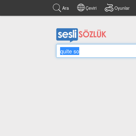
Ara
Çeviri
Oyunlar