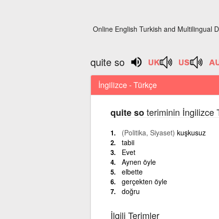
Online English Turkish and Multilingual D
quite so
İngilizce - Türkçe
teriminin İngilizce
quite so
(Politika, Siyaset)
kuşkusuz
tabii
Evet
Aynen öyle
elbette
gerçekten öyle
doğru
İlgili Terimler