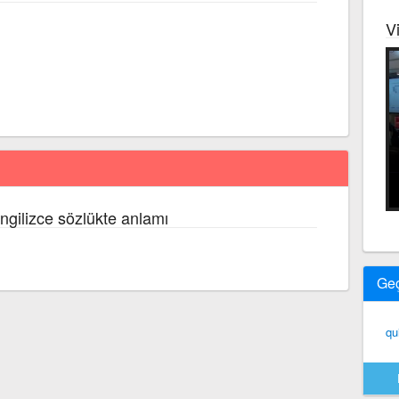
V
İngilizce sözlükte anlamı
Ge
qu