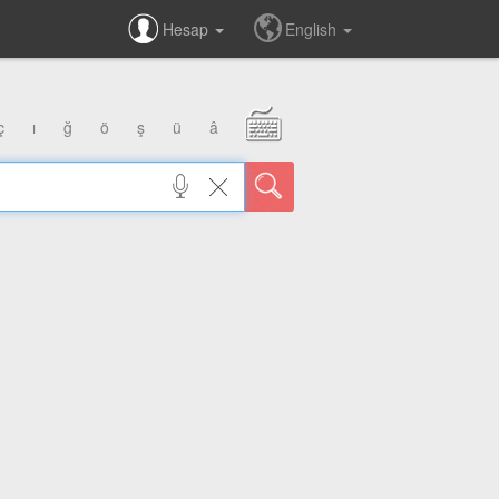
Hesap
English
ç
ı
ğ
ö
ş
ü
â