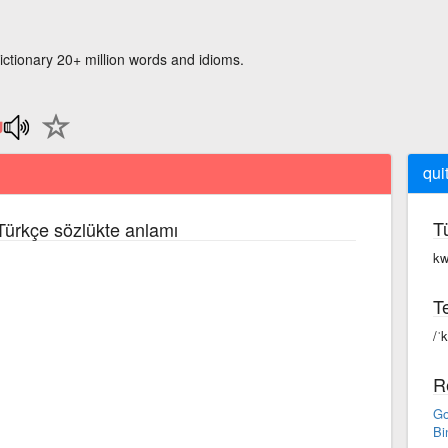
ictionary 20+ million words and idioms.
qui
T
 Türkçe sözlükte anlamı
kw
Te
/ˈ
R
Go
Bi