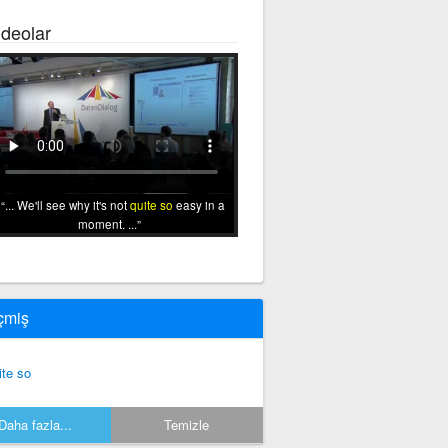
ideolar
... We'll see why it's not
quite so
easy in a
moment. ...
çmiş
ite so
Daha fazla...
Temizle