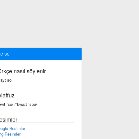
te so
ürkçe nasıl söylenir
ayt sō
laffuz
kwīt ˈsō/ /ˈkwaɪt ˈsoʊ/
esimler
ogle Resimler
ng Resimler