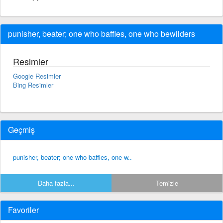
punisher, beater; one who baffles, one who bewilders
Resimler
Google Resimler
Bing Resimler
Geçmiş
punisher, beater; one who baffles, one w..
Daha fazla...
Temizle
Favoriler