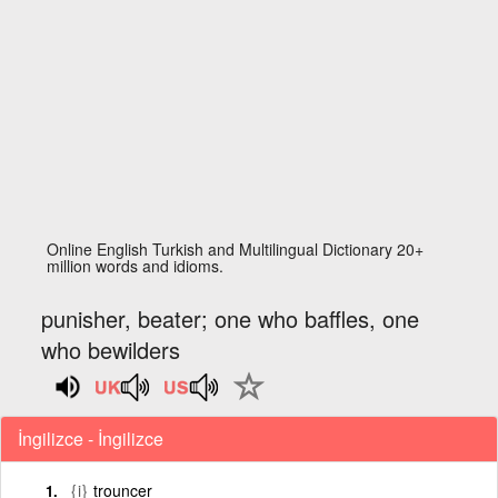
Online English Turkish and Multilingual Dictionary 20+
million words and idioms.
punisher, beater; one who baffles, one
who bewilders
İngilizce - İngilizce
{i}
trouncer