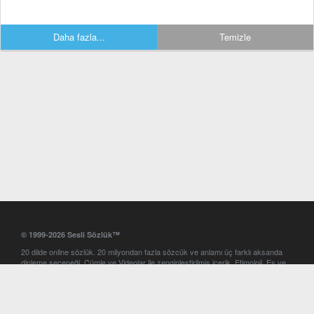
Daha fazla...
Temizle
© 1999-2026 Sesli Sözlük™
20 dilde online sözlük. 20 milyondan fazla sözcük ve anlamı üç farklı aksanda
dinleme seçeneği. Cümle ve Videolar ile zenginleştirilmiş içerik. Etimoloji, Eş ve
Zıt anlamlar, kelime okunuşları ve günün kelimesi. Yazım Türkçeleştirici ile hatalı
Türkçe metinleri düzeltme. iOS, Android ve Windows mobil platformlarda online
ve offline sözlük programları. Sesli Sözlük garantisinde Profesyonel çeviri
hizmetleri. İngilizce kelime haznenizi arttıracak kelime oyunları. Ayarlar