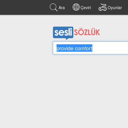
Ara
Çeviri
Oyunlar