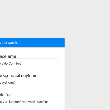
vide comfort
eceleme
o·vide Com·fort
ürkçe nasıl söylenir
ıvayd kʌmfırt
laffuz
rəˈvīd ˈkəmfərt/ /prəˈvaɪd ˈkʌmfɜrt/