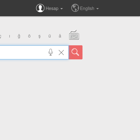
Hesap
English
ç
ı
ğ
ö
ş
ü
â