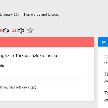
ictionary 20+ million words and idioms.
pro
H
İngilizce Türkçe sözlükte anlamı
pr
güç
T
pr
litika, Siyaset)
çekiç güç
Te
/p