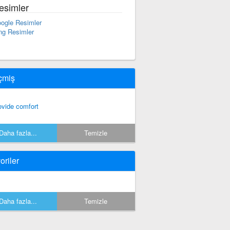
esimler
ogle Resimler
ng Resimler
çmiş
ovide comfort
Daha fazla...
Temizle
oriler
Daha fazla...
Temizle