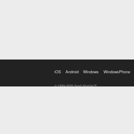
iOS
Android
Windows
WindowsPhone
© 1999-2026 Sesli Sözlük™
20 dilde online sözlük. 20 milyondan fazla sözcük ve anl
kelimesi. Yazım Türkçeleştirici ile hatalı Türkçe metinl
İngilizce kelime haznenizi arttıracak kelime oyunları. 
seslendirilişini otomatik dinlemek için ayarlardan isteğin