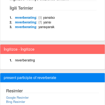
İlgili Terimler
reverberating
{i}
yansıtıcı
reverberating
{f}
yansı
reverberating
yansıyarak
İngilizce - İngilizce
reverberating
present participle of reverberate
Resimler
Google Resimler
Bing Resimler