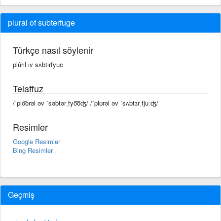
plural of subterfuge
Türkçe nasıl söylenir
plûrıl ıv sʌbtırfyuc
Telaffuz
/ˈplo͝orəl əv ˈsəbtərˌfyo͞oʤ/ /ˈplʊrəl əv ˈsʌbtɜrˌfjuːʤ/
Resimler
Google Resimler
Bing Resimler
Geçmiş