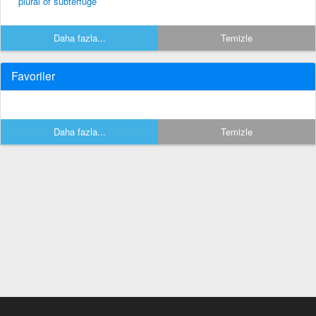
plural of subterfuge
Daha fazla...
Temizle
Favoriler
Daha fazla...
Temizle