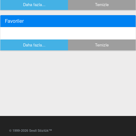
Daha fazla...
Temizle
Favoriler
Daha fazla...
Temizle
© 1999-2026 Sesli Sözlük™