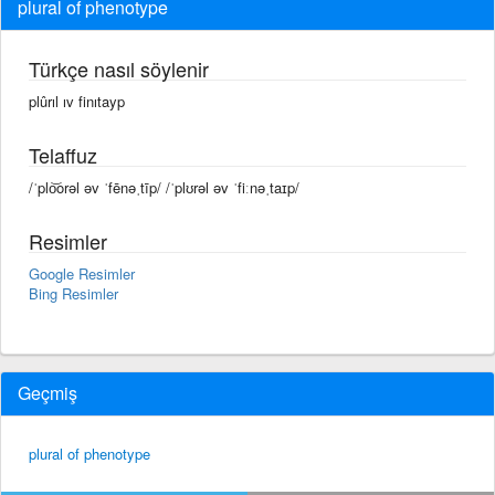
plural of phenotype
Türkçe nasıl söylenir
plûrıl ıv finıtayp
Telaffuz
/ˈplo͝orəl əv ˈfēnəˌtīp/ /ˈplʊrəl əv ˈfiːnəˌtaɪp/
Resimler
Google Resimler
Bing Resimler
Geçmiş
plural of phenotype