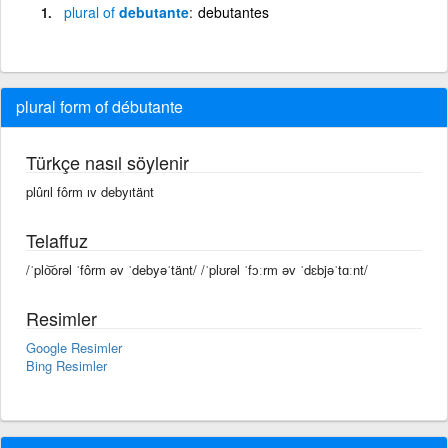
plural
of
debutante
debutantes
plural form of débutante
Türkçe nasıl söylenir
plûrıl fôrm ıv debyıtänt
Telaffuz
/ˈplo͝orəl ˈfôrm əv ˈdebyəˈtänt/ /ˈplʊrəl ˈfɔːrm əv ˈdɛbjəˈtɑːnt/
Resimler
Google Resimler
Bing Resimler