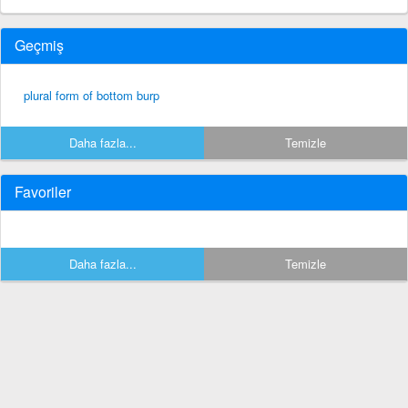
Geçmiş
plural form of bottom burp
Daha fazla...
Temizle
Favoriler
Daha fazla...
Temizle