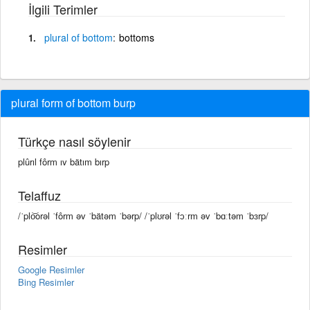
İlgili Terimler
plural
of
bottom
bottoms
plural form of bottom burp
Türkçe nasıl söylenir
plûrıl fôrm ıv bätım bırp
Telaffuz
/ˈplo͝orəl ˈfôrm əv ˈbätəm ˈbərp/ /ˈplʊrəl ˈfɔːrm əv ˈbɑːtəm ˈbɜrp/
Resimler
Google Resimler
Bing Resimler