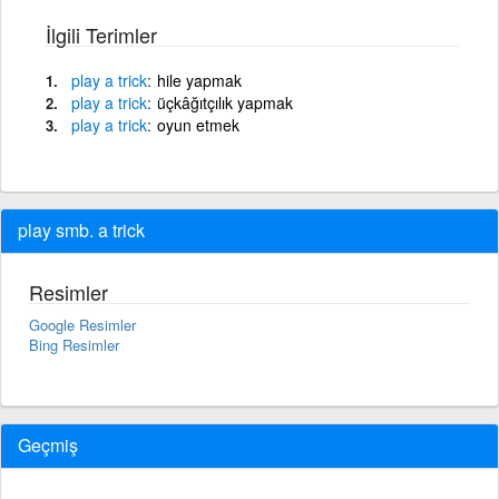
İlgili Terimler
play
a
trick
hile yapmak
play
a
trick
üçkâğıtçılık yapmak
play
a
trick
oyun etmek
play smb. a trick
Resimler
Google Resimler
Bing Resimler
Geçmiş