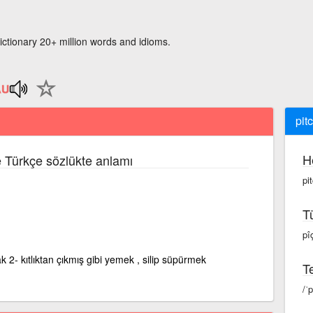
ictionary 20+ million words and idioms.
pit
H
ce Türkçe sözlükte anlamı
pi
T
pîç
k 2- kıtlıktan çıkmış gibi yemek , silip süpürmek
Te
/ˈ