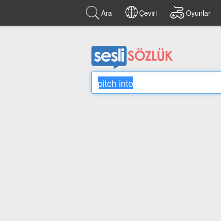
Ara
Çeviri
Oyunlar