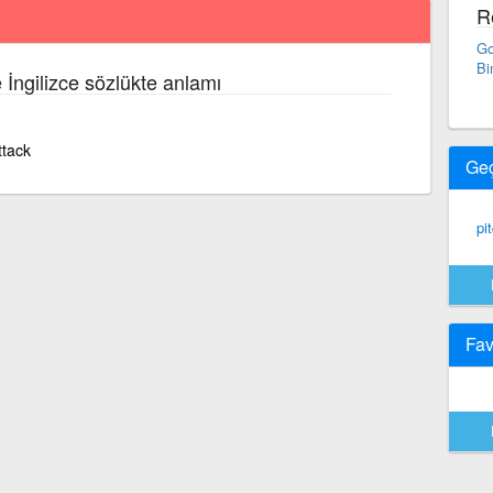
R
Go
Bi
e İngilizce sözlükte anlamı
ttack
Ge
pi
Fav