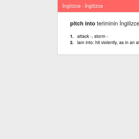
İngilizce - İngilizce
teriminin İngilizc
pitch into
attack -, storm -
lam into: hit violently, as in an a