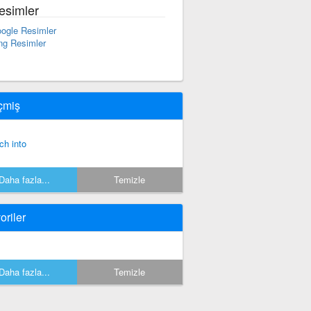
esimler
ogle Resimler
ng Resimler
çmiş
tch into
Daha fazla...
Temizle
oriler
Daha fazla...
Temizle