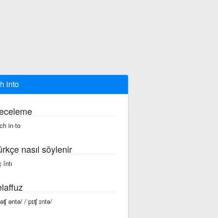
ch into
eceleme
tch in·to
ürkçe nasıl söylenir
 întı
laffuz
pəʧ əntə/ /ˈpɪʧ ɪntə/