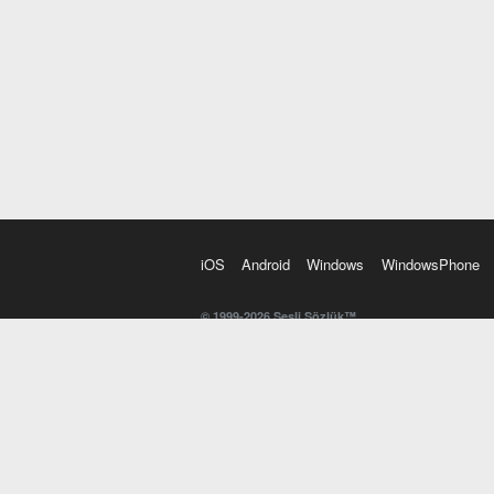
iOS
Android
Windows
WindowsPhone
© 1999-2026 Sesli Sözlük™
20 dilde online sözlük. 20 milyondan fazla sözcük ve anl
kelimesi. Yazım Türkçeleştirici ile hatalı Türkçe metinl
İngilizce kelime haznenizi arttıracak kelime oyunları. 
seslendirilişini otomatik dinlemek için ayarlardan isteğin