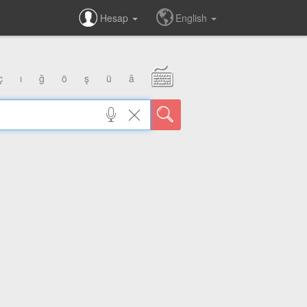
Hesap
English
ç
ı
ğ
ö
ş
ü
â