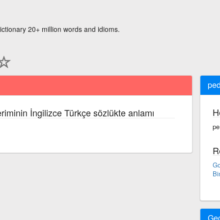
ictionary 20+ million words and idioms.
ped
H
riminin İngilizce Türkçe sözlükte anlamı
pe
R
Go
Bi
Ge