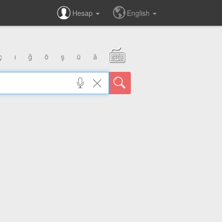
Hesap
English
ç
ı
ğ
ö
ş
ü
â