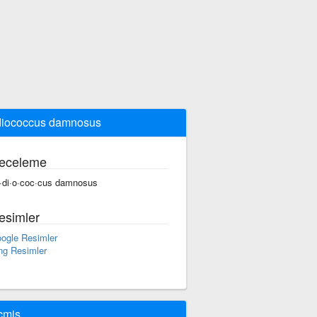
iococcus damnosus
eceleme
·di·o·coc·cus damnosus
esimler
ogle Resimler
ng Resimler
çmiş