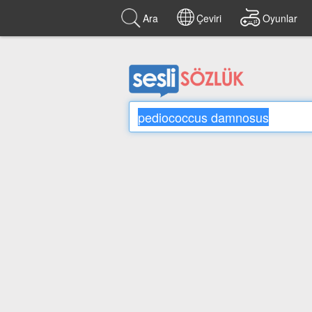
Ara
Çeviri
Oyunlar