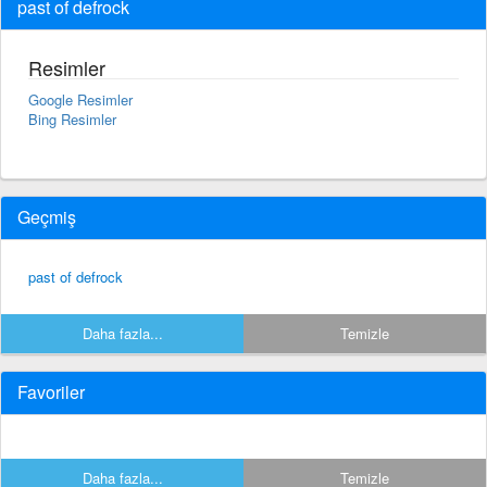
past of defrock
Resimler
Google Resimler
Bing Resimler
Geçmiş
past of defrock
Daha fazla...
Temizle
Favoriler
Daha fazla...
Temizle