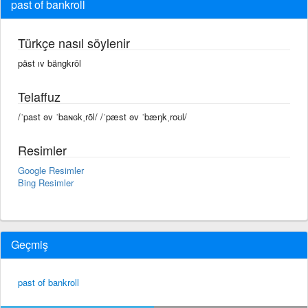
past of bankroll
Türkçe nasıl söylenir
päst ıv bängkrōl
Telaffuz
/ˈpast əv ˈbaɴɢkˌrōl/ /ˈpæst əv ˈbæŋkˌroʊl/
Resimler
Google Resimler
Bing Resimler
Geçmiş
past of bankroll