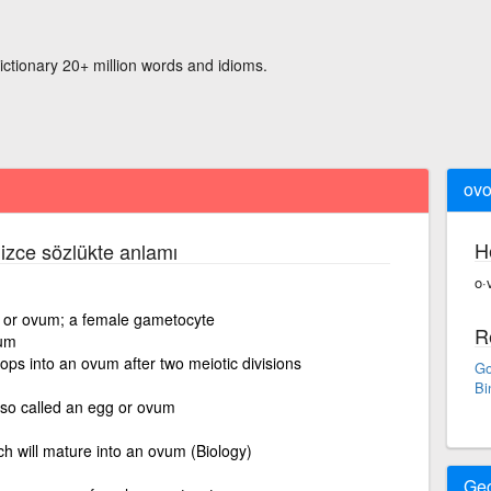
ictionary 20+ million words and idioms.
ovo
H
lizce sözlükte anlamı
o·
gg or ovum; a female gametocyte
R
vum
ps into an ovum after two meiotic divisions
Go
Bi
lso called an egg or ovum
ich will mature into an ovum (Biology)
Ge