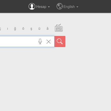
Hesap
English
ç
ı
ğ
ö
ş
ü
â