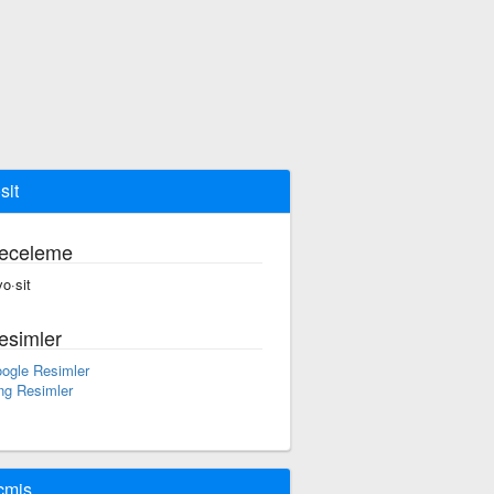
sit
eceleme
vo·sit
esimler
ogle Resimler
ng Resimler
çmiş