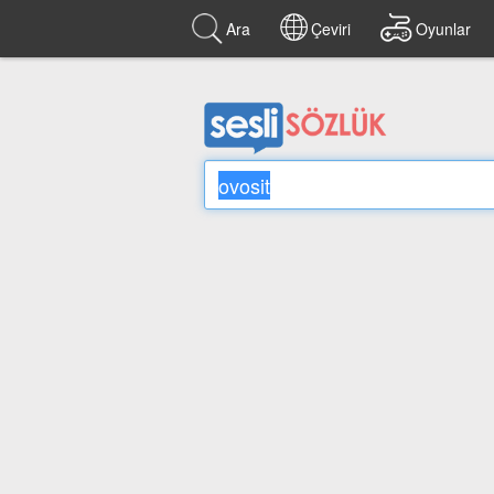
Ara
Çeviri
Oyunlar