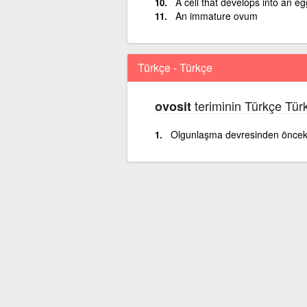
A cell that develops into an 
An immature ovum
Türkçe - Türkçe
teriminin Türkçe Tür
ovosit
Olgunlaşma devresinden önceki 