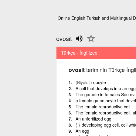
Online English Turkish and Multilingual D
ovosit
Türkçe - İngilizce
teriminin Türkçe İngi
ovosit
(Biyoloji)
oocyte
A cell that develops into an e
The gamete in females See o
a female gametocyte that develo
The female reproductive cell
The female reproductive cell, a
An unfertilized egg
{i}
developing egg cell, cell wh
An egg