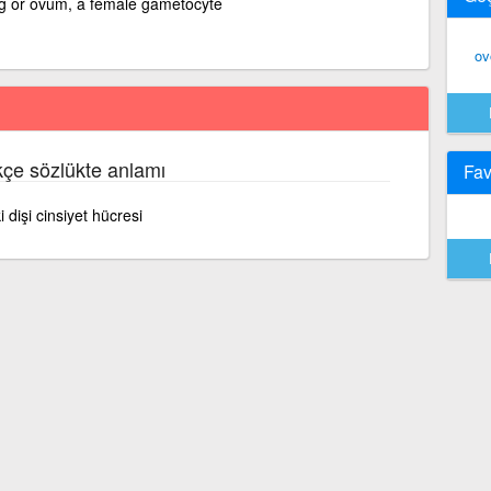
egg or ovum, a female gametocyte
ov
kçe sözlükte anlamı
Fav
dişi cinsiyet hücresi