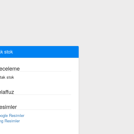
ak stok
eceleme
·tak stok
laffuz
esimler
ogle Resimler
ng Resimler