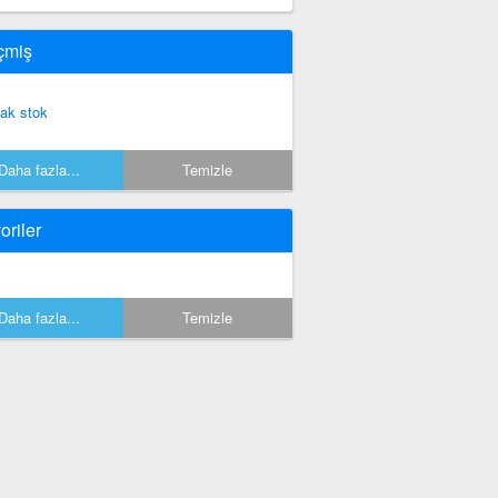
çmiş
tak stok
Daha fazla...
Temizle
oriler
Daha fazla...
Temizle