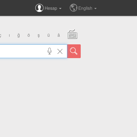
Hesap
English
ç
ı
ğ
ö
ş
ü
â