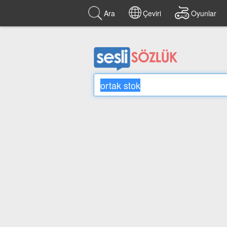
Ara
Çeviri
Oyunlar