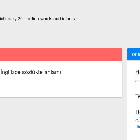
ictionary 20+ million words and idioms.
ort
H
İngilizce sözlükte anlamı
or
Te
R
Go
Bi