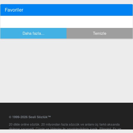
Favoriler
Daha fazla...
Temizle
© 1999-2026 Sesli Sözlük™
20 dilde online sözlük. 20 milyondan fazla sözcük ve anlamı üç farklı aksanda
dinleme seçeneği. Cümle ve Videolar ile zenginleştirilmiş içerik. Etimoloji, Eş ve