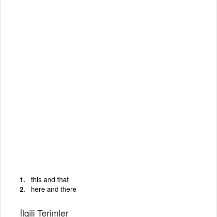
this and that
here and there
İlgili Terimler