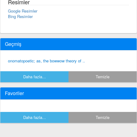
Resimler
Google Resimler
Bing Resimler
Geçmiş
onomatopoetic; as, the bowwow theory of ..
Daha fazla...
Temizle
Favoriler
Daha fazla...
Temizle