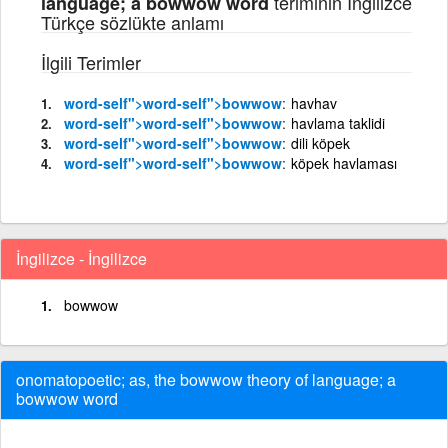
teriminin İngilizce
language; a bowwow word
Türkçe sözlükte anlamı
İlgili Terimler
word
-self">
word
-self">bowwow
havhav
word
-self">
word
-self">bowwow
havlama taklidi
word
-self">
word
-self">bowwow
dili köpek
word
-self">
word
-self">bowwow
köpek havlaması
İngilizce - İngilizce
bowwow
onomatopoetic; as, the bowwow theory of language; a
bowwow word