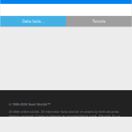
Daha fazla...
Temizle
© 1999-2026 Sesli Sözlük™
20 dilde online sözlük. 20 milyondan fazla sözcük ve anlamı üç farklı aksanda
dinleme seçeneği. Cümle ve Videolar ile zenginleştirilmiş içerik. Etimoloji, Eş ve
Zıt anlamlar, kelime okunuşları ve günün kelimesi. Yazım Türkçeleştirici ile hatalı
Türkçe metinleri düzeltme. iOS, Android ve Windows mobil platformlarda online
ve offline sözlük programları. Sesli Sözlük garantisinde Profesyonel çeviri