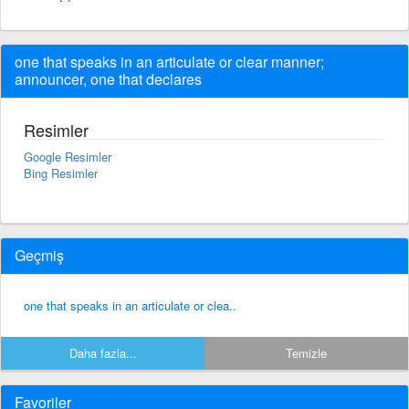
one that speaks in an articulate or clear manner;
announcer, one that declares
Resimler
Google Resimler
Bing Resimler
Geçmiş
one that speaks in an articulate or clea..
Daha fazla...
Temizle
Favoriler