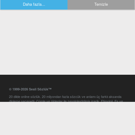
Daha fazla...
Temizle
© 1999-2026 Sesli Sözlük™
20 dilde online sözlük. 20 milyondan fazla sözcük ve anlamı üç farklı aksanda
dinleme seçeneği. Cümle ve Videolar ile zenginleştirilmiş içerik. Etimoloji, Eş ve
Zıt anlamlar, kelime okunuşları ve günün kelimesi. Yazım Türkçeleştirici ile hatalı
Türkçe metinleri düzeltme. iOS, Android ve Windows mobil platformlarda online
ve offline sözlük programları. Sesli Sözlük garantisinde Profesyonel çeviri
hizmetleri. İngilizce kelime haznenizi arttıracak kelime oyunları. Ayarlar
bölümünü kullarak çevirisini görmek istediğiniz sözlükleri seçme ve aynı
zamanda sözlüklerin gösterim sırasını ayarlama imkanı. Kelimelerin
seslendirilişini otomatik dinlemek için ayarlardan isteğiniz aksanı seçebilirsiniz.