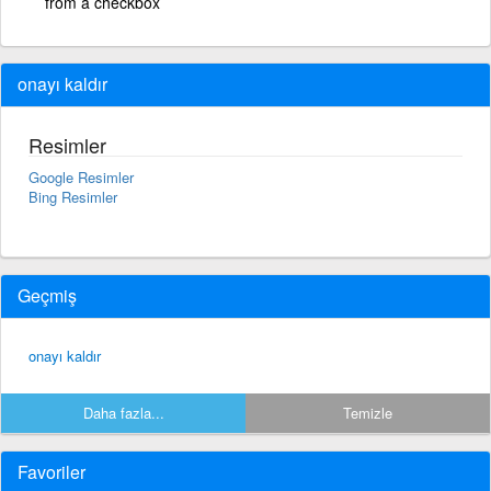
from a checkbox
onayı kaldır
Resimler
Google Resimler
Bing Resimler
Geçmiş
onayı kaldır
Daha fazla...
Temizle
Favoriler