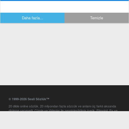
Daha fazla...
Temizle
© 1999-2026 Sesli Sözlük™
20 dilde online sözlük. 20 milyondan fazla sözcük ve anlamı üç farklı aksanda
dinleme seçeneği. Cümle ve Videolar ile zenginleştirilmiş içerik. Etimoloji, Eş ve
Zıt anlamlar, kelime okunuşları ve günün kelimesi. Yazım Türkçeleştirici ile hatalı
Türkçe metinleri düzeltme. iOS, Android ve Windows mobil platformlarda online
ve offline sözlük programları. Sesli Sözlük garantisinde Profesyonel çeviri
hizmetleri. İngilizce kelime haznenizi arttıracak kelime oyunları. Ayarlar