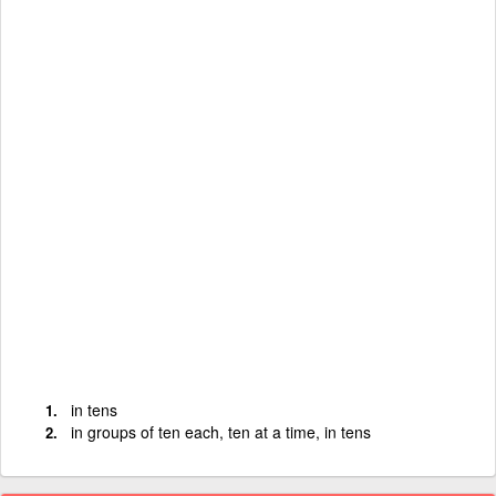
in tens
in groups of ten each, ten at a time, in tens