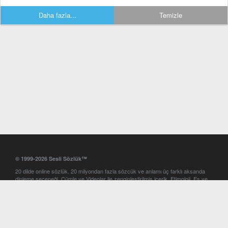
Daha fazla...
Temizle
© 1999-2026 Sesli Sözlük™
20 dilde online sözlük. 20 milyondan fazla sözcük ve anlamı üç farklı aksanda
dinleme seçeneği. Cümle ve Videolar ile zenginleştirilmiş içerik. Etimoloji, Eş ve
Zıt anlamlar, kelime okunuşları ve günün kelimesi. Yazım Türkçeleştirici ile hatalı
Türkçe metinleri düzeltme. iOS, Android ve Windows mobil platformlarda online
ve offline sözlük programları. Sesli Sözlük garantisinde Profesyonel çeviri
hizmetleri. İngilizce kelime haznenizi arttıracak kelime oyunları. Ayarlar
bölümünü kullarak çevirisini görmek istediğiniz sözlükleri seçme ve aynı
zamanda sözlüklerin gösterim sırasını ayarlama imkanı. Kelimelerin