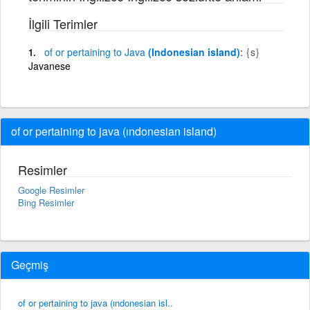
İlgili Terimler
of
or
pertaining
to
Java
(Indonesian island)
{s}
Javanese
of or pertaining to java (ındonesian island)
Resimler
Google Resimler
Bing Resimler
Geçmiş
of or pertaining to java (ındonesian isl..