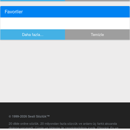
Favoriler
Daha fazla...
Temizle
© 1999-2026 Sesli Sözlük™
20 dilde online sözlük. 20 milyondan fazla sözcük ve anlamı üç farklı aksanda
dinleme seçeneği. Cümle ve Videolar ile zenginleştirilmiş içerik. Etimoloji, Eş ve