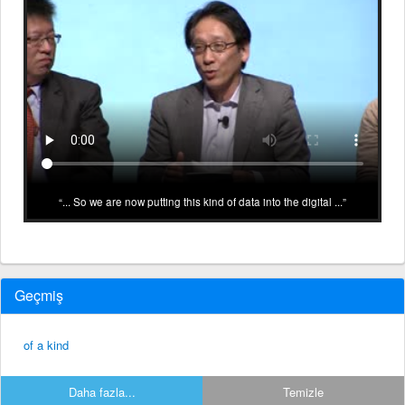
... So we are now putting this kind of data into the digital ...
Geçmiş
of a kind
Daha fazla...
Temizle