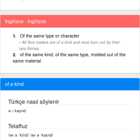
İngilizce - İngilizce
Of the same type or character
All floor traders are of a kind and most burn out by their
late thirties.
of the same kind, of the same type, molded out of the
same material
of a kind
Türkçe nasıl söylenir
ıv ı kaynd
Telaffuz
/əv ə ˈkīnd/ /əv ə ˈkaɪnd/