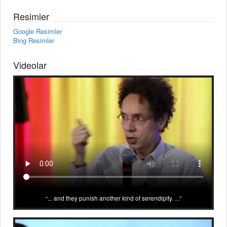
Resimler
Google Resimler
Bing Resimler
Videolar
... and they punish another kind of serendipity. ...