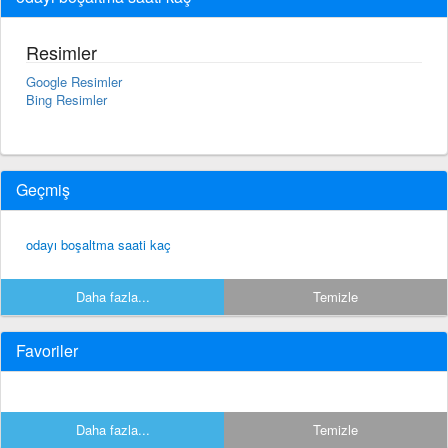
Resimler
Google Resimler
Bing Resimler
Geçmiş
odayı boşaltma saati kaç
Daha fazla...
Temizle
Favoriler
Daha fazla...
Temizle