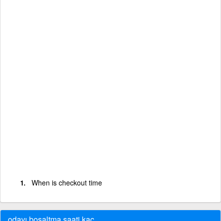
When is checkout time
odayı boşaltma saati kaç