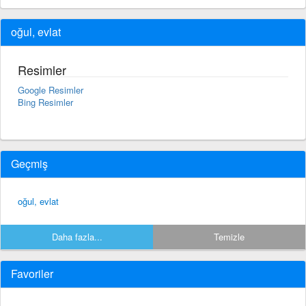
oğul, evlat
Resimler
Google Resimler
Bing Resimler
Geçmiş
oğul, evlat
Daha fazla...
Temizle
Favoriler