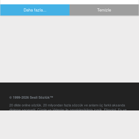
Daha fazla...
Temizle
© 1999-2026 Sesli Sözlük™
20 dilde online sözlük. 20 milyondan fazla sözcük ve anlamı üç farklı aksanda
dinleme seçeneği. Cümle ve Videolar ile zenginleştirilmiş içerik. Etimoloji, Eş ve
Zıt anlamlar, kelime okunuşları ve günün kelimesi. Yazım Türkçeleştirici ile hatalı
Türkçe metinleri düzeltme. iOS, Android ve Windows mobil platformlarda online
ve offline sözlük programları. Sesli Sözlük garantisinde Profesyonel çeviri
hizmetleri. İngilizce kelime haznenizi arttıracak kelime oyunları. Ayarlar
bölümünü kullarak çevirisini görmek istediğiniz sözlükleri seçme ve aynı
zamanda sözlüklerin gösterim sırasını ayarlama imkanı. Kelimelerin