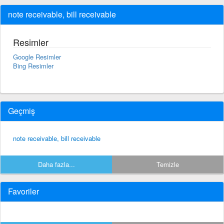
note receivable, bill receivable
Resimler
Google Resimler
Bing Resimler
Geçmiş
note receivable, bill receivable
Daha fazla...
Temizle
Favoriler