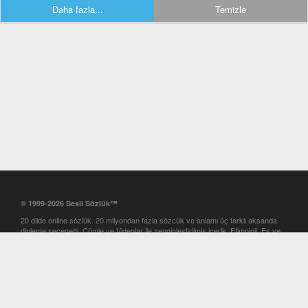
Daha fazla...
Temizle
© 1999-2026 Sesli Sözlük™
20 dilde online sözlük. 20 milyondan fazla sözcük ve anlamı üç farklı aksanda
dinleme seçeneği. Cümle ve Videolar ile zenginleştirilmiş içerik. Etimoloji, Eş ve
Zıt anlamlar, kelime okunuşları ve günün kelimesi. Yazım Türkçeleştirici ile hatalı
Türkçe metinleri düzeltme. iOS, Android ve Windows mobil platformlarda online
ve offline sözlük programları. Sesli Sözlük garantisinde Profesyonel çeviri
hizmetleri. İngilizce kelime haznenizi arttıracak kelime oyunları. Ayarlar
bölümünü kullarak çevirisini görmek istediğiniz sözlükleri seçme ve aynı
zamanda sözlüklerin gösterim sırasını ayarlama imkanı. Kelimelerin
seslendirilişini otomatik dinlemek için ayarlardan isteğiniz aksanı seçebilirsiniz.