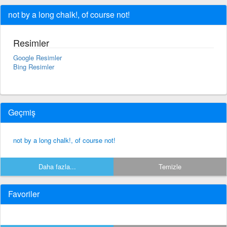
not by a long chalk!, of course not!
Resimler
Google Resimler
Bing Resimler
Geçmiş
not by a long chalk!, of course not!
Daha fazla...
Temizle
Favoriler