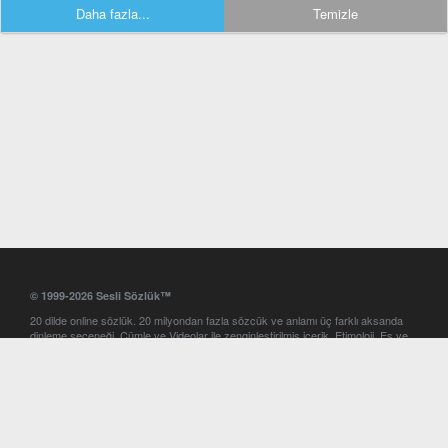
Daha fazla...
Temizle
© 1999-2026 Sesli Sözlük™
20 dilde online sözlük. 20 milyondan fazla sözcük ve anlamı üç farklı aksanda
dinleme seçeneği. Cümle ve Videolar ile zenginleştirilmiş içerik. Etimoloji, Eş ve
Zıt anlamlar, kelime okunuşları ve günün kelimesi. Yazım Türkçeleştirici ile hatalı
Türkçe metinleri düzeltme. iOS, Android ve Windows mobil platformlarda online
ve offline sözlük programları. Sesli Sözlük garantisinde Profesyonel çeviri
hizmetleri. İngilizce kelime haznenizi arttıracak kelime oyunları. Ayarlar
bölümünü kullarak çevirisini görmek istediğiniz sözlükleri seçme ve aynı
zamanda sözlüklerin gösterim sırasını ayarlama imkanı. Kelimelerin
seslendirilişini otomatik dinlemek için ayarlardan isteğiniz aksanı seçebilirsiniz.