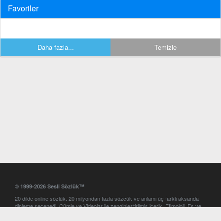
Favoriler
Daha fazla...
Temizle
© 1999-2026 Sesli Sözlük™
20 dilde online sözlük. 20 milyondan fazla sözcük ve anlamı üç farklı aksanda
dinleme seçeneği. Cümle ve Videolar ile zenginleştirilmiş içerik. Etimoloji, Eş ve
Zıt anlamlar, kelime okunuşları ve günün kelimesi. Yazım Türkçeleştirici ile hatalı
Türkçe metinleri düzeltme. iOS, Android ve Windows mobil platformlarda online