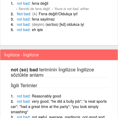
not
bad
fena değil
-
Seninki de fena değil.
Yours is not bad, either.
Not
bad
{k}
Fena değil!/Oldukça iyi!
not
bad
fena sayılmaz
not
bad
(deyim)
(so/too) [kd] oldukca iyi
not
bad
eh işte
İngilizce - İngilizce
teriminin İngilizce İngilizce
not (so) bad
sözlükte anlamı
İlgili Terimler
not
bad
Reasonably good
not
bad
very good; "he did a bully job"; "a neat sports
car"; "had a great time at the party"; "you look simply
smashing"
not
bad
not awful, average, mediocre, not good and