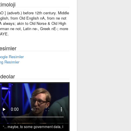
imoloji
'nO ] (adverb.) before 12th century. Middle
glish, from Old English nA, from ne not
A always; akin to Old Norse & Old High
rman ne not, Latin ne-, Greek nE-; more
 AYE.
esimler
ogle Resimler
ng Resimler
ideolar
... maybe, to some government data, I