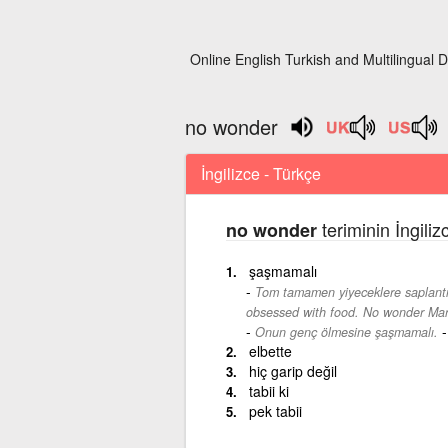
Online English Turkish and Multilingual D
no wonder
İngilizce - Türkçe
teriminin İngili
no wonder
şaşmamalı
Tom tamamen yiyeceklere saplantıl
obsessed with food. No wonder Ma
Onun genç ölmesine şaşmamalı.
elbette
hiç garip değil
tabii ki
pek tabii