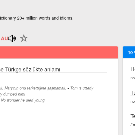
ictionary 20+ million words and idioms.
no 
H
zce Türkçe sözlükte anlamı
no
-
ı. Mary'nin onu terkettiğine şaşmamalı.
Tom is utterly
T
ry dumped him!
-
No wonder he died young.
nō
Te
/ˈ