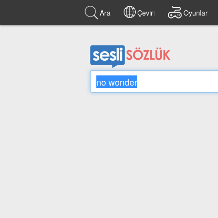
Ara
Çeviri
Oyunlar