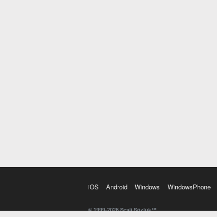
iOS
Android
Windows
WindowsPhone
© 1999-2026 Sesli Sözlük™