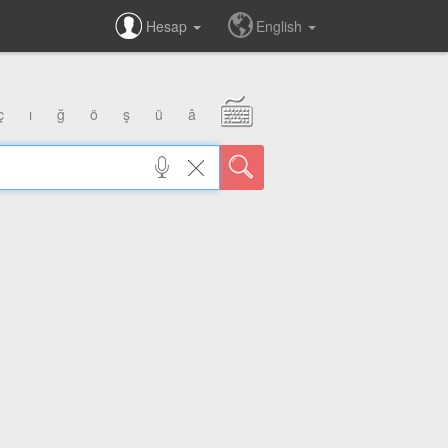
Hesap
English
ç
ı
ğ
ö
ş
ü
â