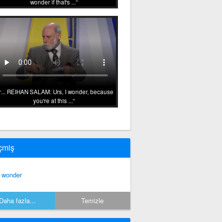
wonder if that's ...
... REIHAN SALAM: Urs, I wonder, because
you're at this ...
çmiş
 wonder
Daha fazla...
Temizle