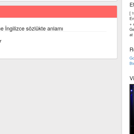
Et
[ 
En
+ 
ce İngilizce sözlükte anlamı
Ge
at
r
R
Go
Bi
V