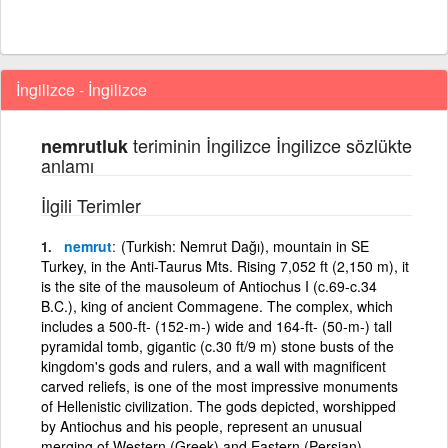
İngilizce - İngilizce
teriminin İngilizce İngilizce sözlükte
nemrutluk
anlamı
İlgili Terimler
nemrut
(Turkish: Nemrut Dağı), mountain in SE
Turkey, in the Anti-Taurus Mts. Rising 7,052 ft (2,150 m), it
is the site of the mausoleum of Antiochus I (c.69-c.34
B.C.), king of ancient Commagene. The complex, which
includes a 500-ft- (152-m-) wide and 164-ft- (50-m-) tall
pyramidal tomb, gigantic (c.30 ft/9 m) stone busts of the
kingdom's gods and rulers, and a wall with magnificent
carved reliefs, is one of the most impressive monuments
of Hellenistic civilization. The gods depicted, worshipped
by Antiochus and his people, represent an unusual
merging of Western (Greek) and Eastern (Persian)