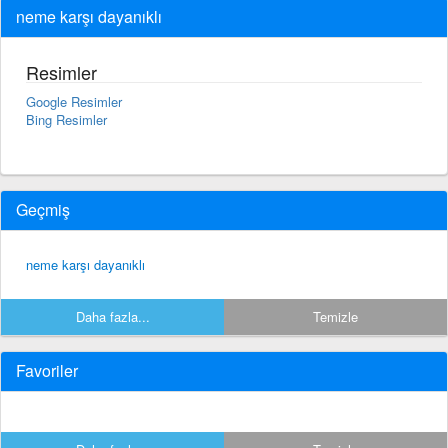
neme karşı dayanıklı
Resimler
Google Resimler
Bing Resimler
Geçmiş
neme karşı dayanıklı
Daha fazla...
Temizle
Favoriler