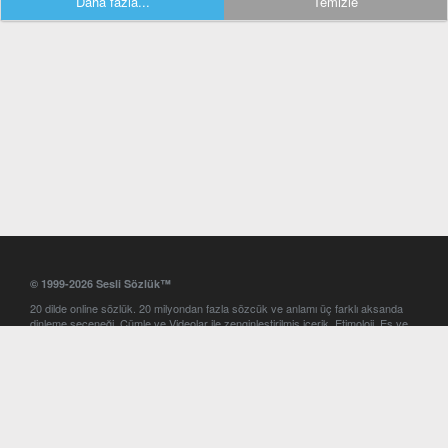
Daha fazla...
Temizle
© 1999-2026 Sesli Sözlük™
20 dilde online sözlük. 20 milyondan fazla sözcük ve anlamı üç farklı aksanda
dinleme seçeneği. Cümle ve Videolar ile zenginleştirilmiş içerik. Etimoloji, Eş ve
Zıt anlamlar, kelime okunuşları ve günün kelimesi. Yazım Türkçeleştirici ile hatalı
Türkçe metinleri düzeltme. iOS, Android ve Windows mobil platformlarda online
ve offline sözlük programları. Sesli Sözlük garantisinde Profesyonel çeviri
hizmetleri. İngilizce kelime haznenizi arttıracak kelime oyunları. Ayarlar
bölümünü kullarak çevirisini görmek istediğiniz sözlükleri seçme ve aynı
zamanda sözlüklerin gösterim sırasını ayarlama imkanı. Kelimelerin
seslendirilişini otomatik dinlemek için ayarlardan isteğiniz aksanı seçebilirsiniz.