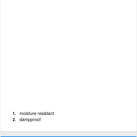
moisture resistant
dampproof