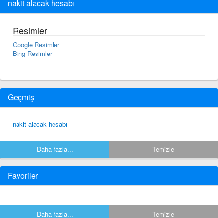
nakit alacak hesabı
Resimler
Google Resimler
Bing Resimler
Geçmiş
nakit alacak hesabı
Daha fazla...
Temizle
Favoriler
Daha fazla...
Temizle