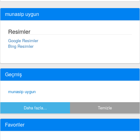
munasip uygun
Resimler
Google Resimler
Bing Resimler
Geçmiş
munasip uygun
Daha fazla...
Temizle
Favoriler