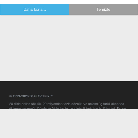
Daha fazla...
Temizle
© 1999-2026 Sesli Sözlük™
20 dilde online sözlük. 20 milyondan fazla sözcük ve anlamı üç farklı aksanda
dinleme seçeneği. Cümle ve Videolar ile zenginleştirilmiş içerik. Etimoloji, Eş ve
Zıt anlamlar, kelime okunuşları ve günün kelimesi. Yazım Türkçeleştirici ile hatalı
Türkçe metinleri düzeltme. iOS, Android ve Windows mobil platformlarda online
ve offline sözlük programları. Sesli Sözlük garantisinde Profesyonel çeviri
hizmetleri. İngilizce kelime haznenizi arttıracak kelime oyunları. Ayarlar
bölümünü kullarak çevirisini görmek istediğiniz sözlükleri seçme ve aynı
zamanda sözlüklerin gösterim sırasını ayarlama imkanı. Kelimelerin