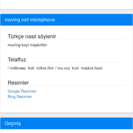
moving coil microphone
Türkçe nasıl söylenir
muvîng koyl maykrıfōn
Telaffuz
/ˈmo͞ovəɴɢ ˈkoil ˈmīkrəˌfōn/ /ˈmuːvɪŋ ˈkɔɪl ˈmaɪkrəˌfoʊn/
Resimler
Google Resimler
Bing Resimler
Geçmiş