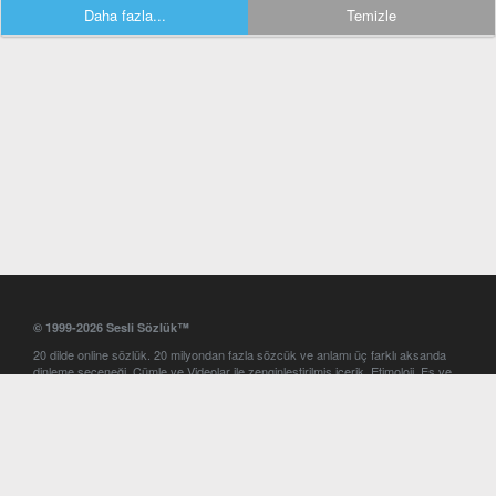
Daha fazla...
Temizle
© 1999-2026 Sesli Sözlük™
20 dilde online sözlük. 20 milyondan fazla sözcük ve anlamı üç farklı aksanda
dinleme seçeneği. Cümle ve Videolar ile zenginleştirilmiş içerik. Etimoloji, Eş ve
Zıt anlamlar, kelime okunuşları ve günün kelimesi. Yazım Türkçeleştirici ile hatalı
Türkçe metinleri düzeltme. iOS, Android ve Windows mobil platformlarda online
ve offline sözlük programları. Sesli Sözlük garantisinde Profesyonel çeviri
hizmetleri. İngilizce kelime haznenizi arttıracak kelime oyunları. Ayarlar
bölümünü kullarak çevirisini görmek istediğiniz sözlükleri seçme ve aynı
zamanda sözlüklerin gösterim sırasını ayarlama imkanı. Kelimelerin
seslendirilişini otomatik dinlemek için ayarlardan isteğiniz aksanı seçebilirsiniz.