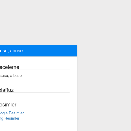
use, abuse
eceleme
suse, a·buse
laffuz
esimler
ogle Resimler
ng Resimler