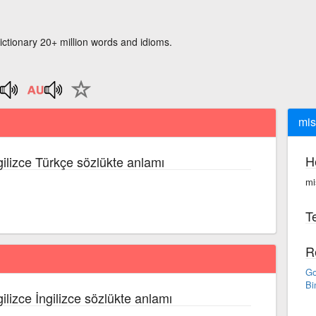
ictionary 20+ million words and idioms.
mis
H
gilizce Türkçe sözlükte anlamı
mi
Te
R
Go
Bi
gilizce İngilizce sözlükte anlamı