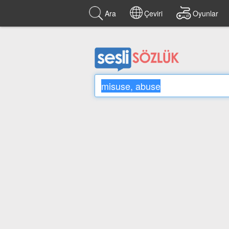
Ara
Çeviri
Oyunlar