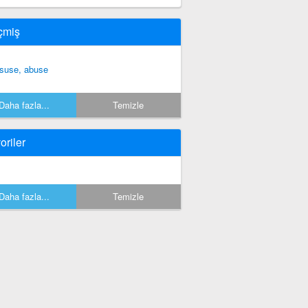
çmiş
suse, abuse
Daha fazla...
Temizle
oriler
Daha fazla...
Temizle