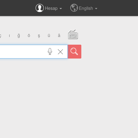
Hesap
English
ç
ı
ğ
ö
ş
ü
â