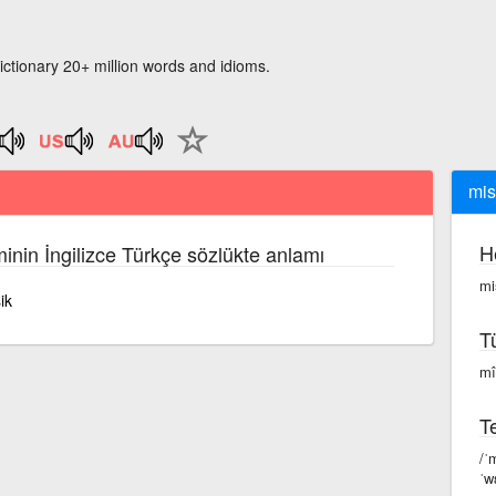
ictionary 20+ million words and idioms.
mis
H
minin İngilizce Türkçe sözlükte anlamı
mi
ik
T
mî
Te
/ˈ
ˈw