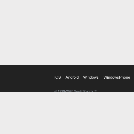
iOS
Android
Windows
WindowsPhone
© 1999-2026 Sesli Sözlük™
20 dilde online sözlük. 20 milyondan fazla sözcük ve anl
kelimesi. Yazım Türkçeleştirici ile hatalı Türkçe metinl
İngilizce kelime haznenizi arttıracak kelime oyunları. 
seslendirilişini otomatik dinlemek için ayarlardan isteğin