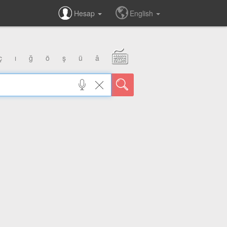
Hesap
English
ç
ı
ğ
ö
ş
ü
â