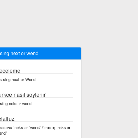
sing next or wend
eceleme
s·sing next or Wend
ürkçe nasıl söylenir
sîng neks ır wend
laffuz
məsəɴɢ ˈneks ər ˈwend/ /ˈmɪsɪŋ ˈnɛks ɜr
ɛnd/