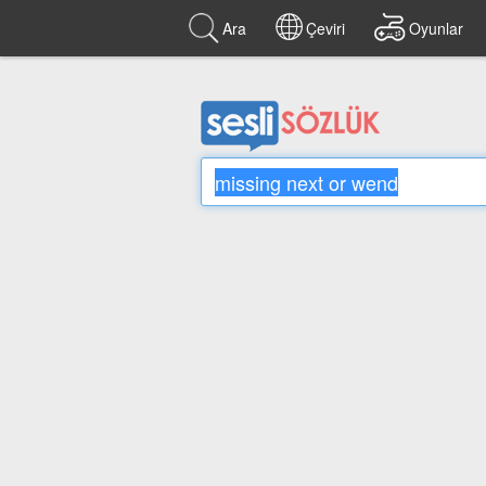
Ara
Çeviri
Oyunlar