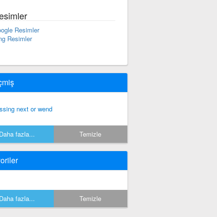
esimler
ogle Resimler
ng Resimler
çmiş
ssing next or wend
Daha fazla...
Temizle
oriler
Daha fazla...
Temizle