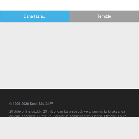
Daha fazla...
Temizle
© 1999-2026 Sesli Sözlük™
20 dilde online sözlük. 20 milyondan fazla sözcük ve anlamı üç farklı aksanda
dinleme seçeneği. Cümle ve Videolar ile zenginleştirilmiş içerik. Etimoloji, Eş ve
Zıt anlamlar, kelime okunuşları ve günün kelimesi. Yazım Türkçeleştirici ile hatalı
Türkçe metinleri düzeltme. iOS, Android ve Windows mobil platformlarda online
ve offline sözlük programları. Sesli Sözlük garantisinde Profesyonel çeviri
hizmetleri. İngilizce kelime haznenizi arttıracak kelime oyunları. Ayarlar