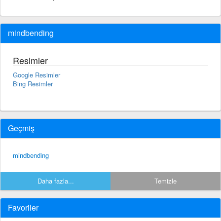
mindbending
Resimler
Google Resimler
Bing Resimler
Geçmiş
mindbending
Daha fazla...
Temizle
Favoriler