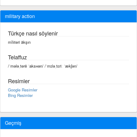
military action
Türkçe nasıl söylenir
mîlıteri äkşın
Telaffuz
/ˈmələˌterē ˈaksʜən/ /ˈmɪləˌtɛriː ˈækʃən/
Resimler
Google Resimler
Bing Resimler
Geçmiş