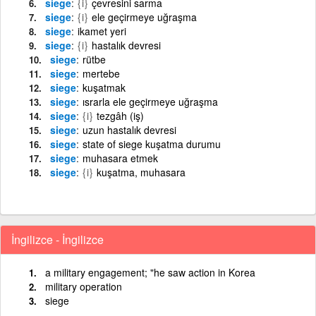
siege
{i}
çevresini sarma
siege
{i}
ele geçirmeye uğraşma
siege
ikamet yeri
siege
{i}
hastalık devresi
siege
rütbe
siege
mertebe
siege
kuşatmak
siege
ısrarla ele geçirmeye uğraşma
siege
{i}
tezgâh (iş)
siege
uzun hastalık devresi
siege
state of siege kuşatma durumu
siege
muhasara etmek
siege
{i}
kuşatma, muhasara
İngilizce - İngilizce
a military engagement; "he saw action in Korea
military operation
siege