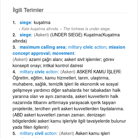
İlgili Terimler
siege
kuşatma
-
Kale kuşatma altında.
The fortress is under siege.
siege
(Askeri)
(UNDER SIEGE) Kuşatma(Kuşatma
altında)
maximum calling area;
military
civic
action
; mission
concept approval; movement
(Askeri)
azami çağrı alanı; askeri sivil işlemler; görev
konsepti onayı; intikal kontrol dairesi
military
civic
action
(Askeri)
ASKERİ KAMU İŞLERİ:
Öğretim, eğitim, kamu hizmetleri, tarım, ulaştırma,
muhabere, sağlık, temizlik işleri ile ekonomik ve sosyal
gelişmeye yardımcı diğer sahalarda her tabakadan halk
yararına olan ve aynı zamanda, askeri kuvvetlerin halk
nazarında itibarını arttırmaya yarayacak içerik taşıyan
projelerde, tercihen yerli askeri kuvvetlerden faydalanma.
(ABD askeri kuvvetleri zaman zaman, denizaşırı
bölgelerdeki askeri kamu işleriyle ilgili tavsiyelerde bulunur
yada fiilen ilgilenir)
military
civil
action
(Askeri)
Askeri kamu işleri