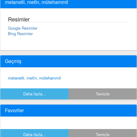
metanetli, metîn, mütehammil
Resimler
Google Resimler
Bing Resimler
Geçmiş
metanetli, metîn, mütehammil
Daha fazla...
Temizle
Favoriler
Daha fazla...
Temizle